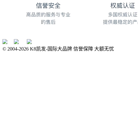
© 2004-
2026
K8凯发-国际大品牌 信誉保障 大额无忧