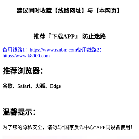
建议同时收藏【线路网址】与【本网页】
推荐『下载APP』 防止迷路
备用线路
1
：
https://www.rznbm.com
备用线路
2
：
https://www.k8900.com
推荐浏览器：
谷歌、Safari、火狐、Edge
温馨提示：
为了您的隐私安全，请勿与"国家反诈中心"APP同设备使用！