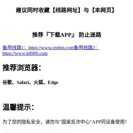
建议同时收藏【线路网址】与【本网页】
推荐『下载APP』 防止迷路
备用线路
1
：
https://www.rznbm.com
备用线路
2
：
https://www.k8900.com
推荐浏览器：
谷歌、Safari、火狐、Edge
温馨提示：
为了您的隐私安全，请勿与"国家反诈中心"APP同设备使用！