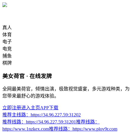
真人
体育
电子
电竞
捕鱼
棋牌
美女荷官 · 在线发牌
全网最美荷官，倾情出演，极致视觉盛宴，多元游戏种类，为
您带来最舒心的游戏体验。
立即注册
进入主页
APP下载
推荐主线路：
https://34.96.227.59:31202
推荐线路：
https://34.96.227.59:31201
推荐线路：
https://www.1nzkex.com
推荐线路：
https://www.plov9r.com