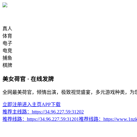
真人
体育
电子
电竞
捕鱼
棋牌
美女荷官 · 在线发牌
全网最美荷官，倾情出演，极致视觉盛宴，多元游戏种类，为
立即注册
进入主页
APP下载
推荐主线路：
https://34.96.227.59:31202
推荐线路：
https://34.96.227.59:31201
推荐线路：
https://www.1nz