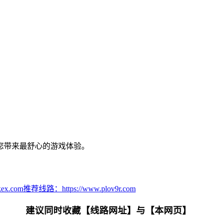
您带来最舒心的游戏体验。
kex.com
推荐线路：
https://www.plov9r.com
建议同时收藏【线路网址】与【本网页】