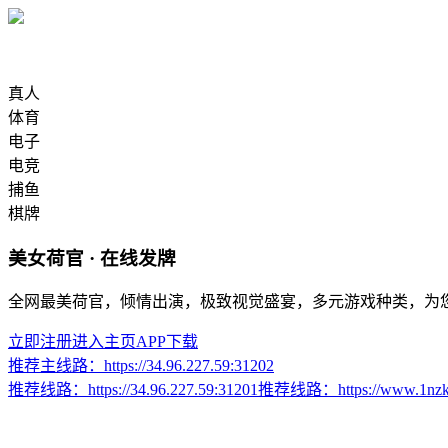
真人
体育
电子
电竞
捕鱼
棋牌
美女荷官 · 在线发牌
全网最美荷官，倾情出演，极致视觉盛宴，多元游戏种类，为
立即注册
进入主页
APP下载
推荐主线路：
https://34.96.227.59:31202
推荐线路：
https://34.96.227.59:31201
推荐线路：
https://www.1nz