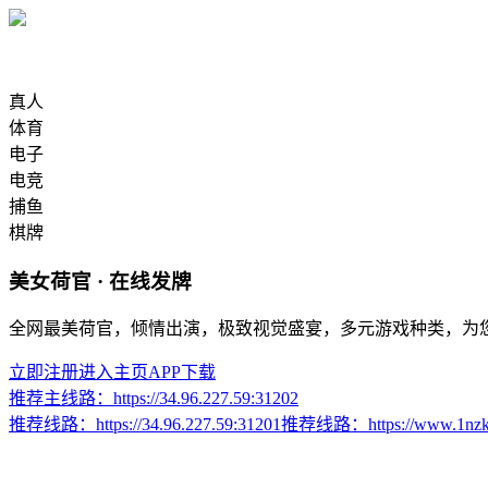
真人
体育
电子
电竞
捕鱼
棋牌
美女荷官 · 在线发牌
全网最美荷官，倾情出演，极致视觉盛宴，多元游戏种类，为
立即注册
进入主页
APP下载
推荐主线路：
https://34.96.227.59:31202
推荐线路：
https://34.96.227.59:31201
推荐线路：
https://www.1nz