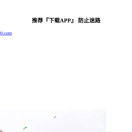
推荐『下载APP』 防止迷路
00.com