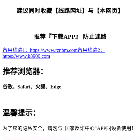
建议同时收藏【线路网址】与【本网页】
推荐『下载APP』 防止迷路
备用线路
1
：
https://www.rznbm.com
备用线路
2
：
https://www.k8900.com
推荐浏览器：
谷歌、Safari、火狐、Edge
温馨提示：
为了您的隐私安全，请勿与"国家反诈中心"APP同设备使用！