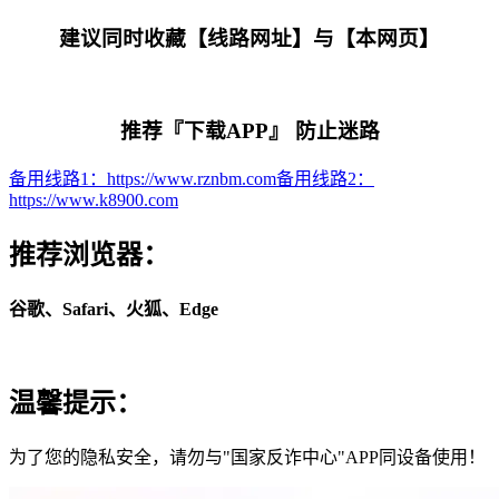
建议同时收藏【线路网址】与【本网页】
推荐『下载APP』 防止迷路
备用线路
1
：
https://www.rznbm.com
备用线路
2
：
https://www.k8900.com
推荐浏览器：
谷歌、Safari、火狐、Edge
温馨提示：
为了您的隐私安全，请勿与"国家反诈中心"APP同设备使用！