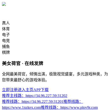
真人
体育
电子
电竞
捕鱼
棋牌
美女荷官 · 在线发牌
全网最美荷官，倾情出演，极致视觉盛宴，多元游戏种类，为
您带来最舒心的游戏体验。
立即注册
进入主页
APP下载
推荐主线路：
https://34.96.227.59:31202
推荐线路：
https://34.96.227.59:31201
推荐线路：
https://www.1nzkex.com
推荐线路：
https://www.plov9r.com