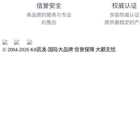
© 2004-
2026
K8凯发-国际大品牌 信誉保障 大额无忧