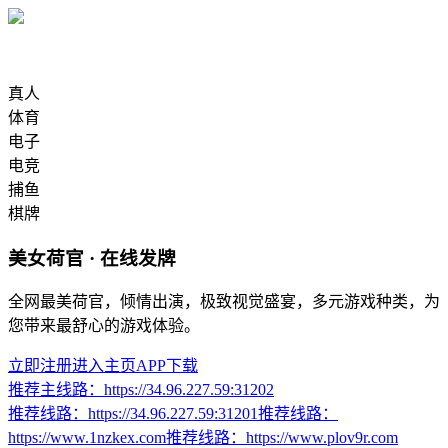
真人
体育
电子
电竞
捕鱼
棋牌
美女荷官 · 在线发牌
全网最美荷官，倾情出演，极致视觉盛宴，多元游戏种类，为
您带来最舒心的游戏体验。
立即注册
进入主页
APP下载
推荐主线路：
https://34.96.227.59:31202
推荐线路：
https://34.96.227.59:31201
推荐线路：
https://www.1nzkex.com
推荐线路：
https://www.plov9r.com