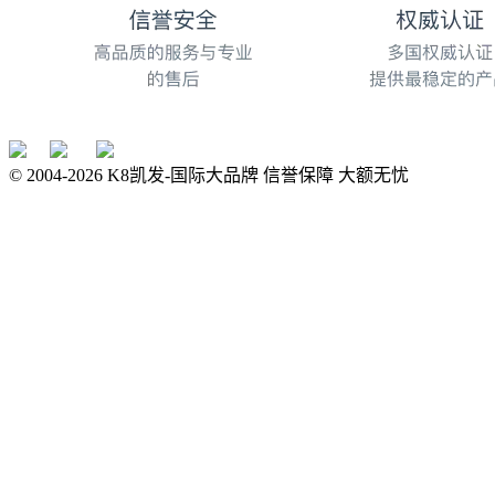
© 2004-
2026
K8凯发-国际大品牌 信誉保障 大额无忧