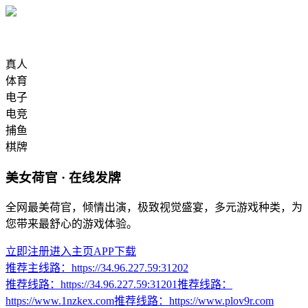
真人
体育
电子
电竞
捕鱼
棋牌
美女荷官 · 在线发牌
全网最美荷官，倾情出演，极致视觉盛宴，多元游戏种类，为
您带来最舒心的游戏体验。
立即注册
进入主页
APP下载
推荐主线路：
https://34.96.227.59:31202
推荐线路：
https://34.96.227.59:31201
推荐线路：
https://www.1nzkex.com
推荐线路：
https://www.plov9r.com