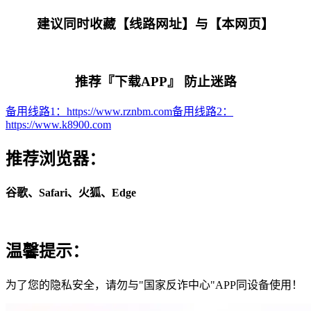
建议同时收藏【线路网址】与【本网页】
推荐『下载APP』 防止迷路
备用线路
1
：
https://www.rznbm.com
备用线路
2
：
https://www.k8900.com
推荐浏览器：
谷歌、Safari、火狐、Edge
温馨提示：
为了您的隐私安全，请勿与"国家反诈中心"APP同设备使用！