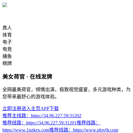
真人
体育
电子
电竞
捕鱼
棋牌
美女荷官 · 在线发牌
全网最美荷官，倾情出演，极致视觉盛宴，多元游戏种类，为
您带来最舒心的游戏体验。
立即注册
进入主页
APP下载
推荐主线路：
https://34.96.227.59:31202
推荐线路：
https://34.96.227.59:31201
推荐线路：
https://www.1nzkex.com
推荐线路：
https://www.plov9r.com