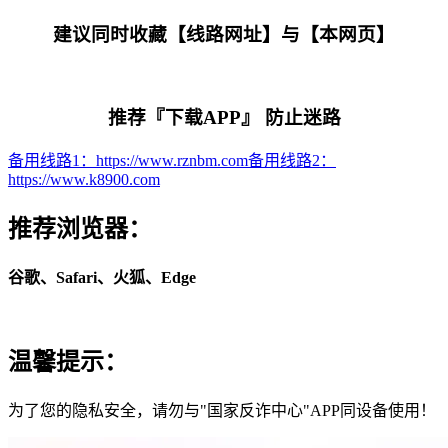
建议同时收藏【线路网址】与【本网页】
推荐『下载APP』 防止迷路
备用线路
1
：
https://www.rznbm.com
备用线路
2
：
https://www.k8900.com
推荐浏览器：
谷歌、Safari、火狐、Edge
温馨提示：
为了您的隐私安全，请勿与"国家反诈中心"APP同设备使用！