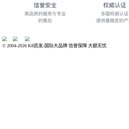
© 2004-
2026
K8凯发-国际大品牌 信誉保障 大额无忧