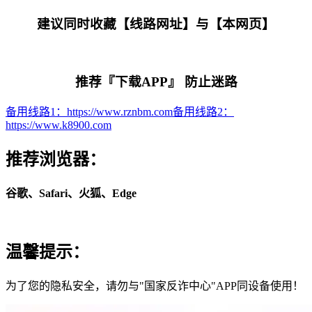
建议同时收藏【线路网址】与【本网页】
推荐『下载APP』 防止迷路
备用线路
1
：
https://www.rznbm.com
备用线路
2
：
https://www.k8900.com
推荐浏览器：
谷歌、Safari、火狐、Edge
温馨提示：
为了您的隐私安全，请勿与"国家反诈中心"APP同设备使用！