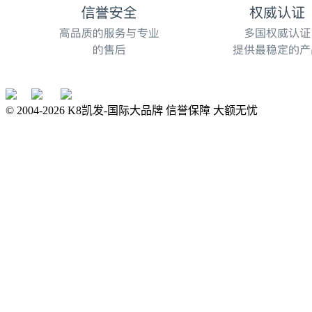
© 2004-
2026
K8凯发-国际大品牌 信誉保障 大额无忧