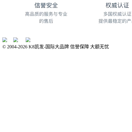
© 2004-
2026
K8凯发-国际大品牌 信誉保障 大额无忧