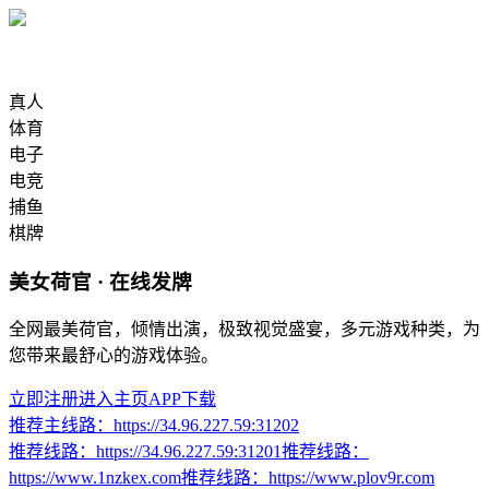
真人
体育
电子
电竞
捕鱼
棋牌
美女荷官 · 在线发牌
全网最美荷官，倾情出演，极致视觉盛宴，多元游戏种类，为
您带来最舒心的游戏体验。
立即注册
进入主页
APP下载
推荐主线路：
https://34.96.227.59:31202
推荐线路：
https://34.96.227.59:31201
推荐线路：
https://www.1nzkex.com
推荐线路：
https://www.plov9r.com